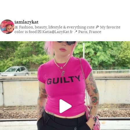
iamlazykat
🎀 Fashion, beauty, lifestyle & everything cute
🍕 My favorite
color is food
💌 Katia@LazyKat.fr
📍 Paris, France