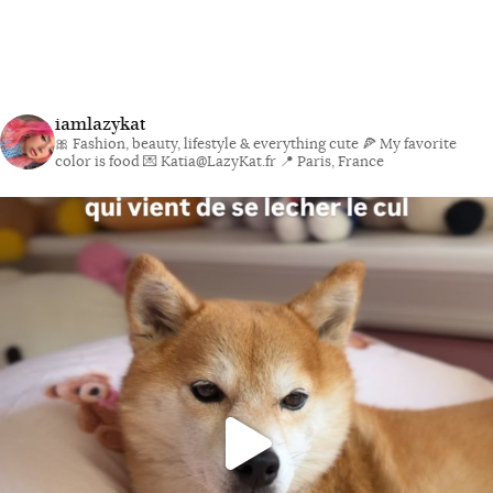
iamlazykat
🎀 Fashion, beauty, lifestyle & everything cute
🍕 My favorite
color is food
💌 Katia@LazyKat.fr
📍 Paris, France