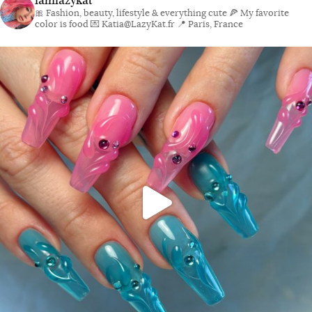
iamlazykat
🎀 Fashion, beauty, lifestyle & everything cute
🍕 My favorite
color is food
💌 Katia@LazyKat.fr
📍 Paris, France