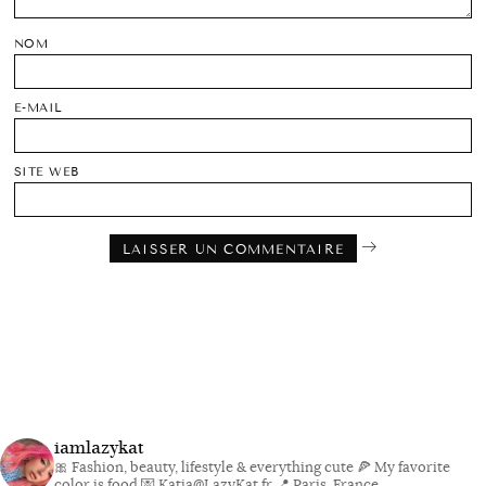
NOM
E-MAIL
SITE WEB
iamlazykat
🎀 Fashion, beauty, lifestyle & everything cute
🍕 My favorite
color is food
💌 Katia@LazyKat.fr
📍 Paris, France