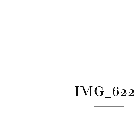
CATÉGORIES
Skip
to
content
IMG_622