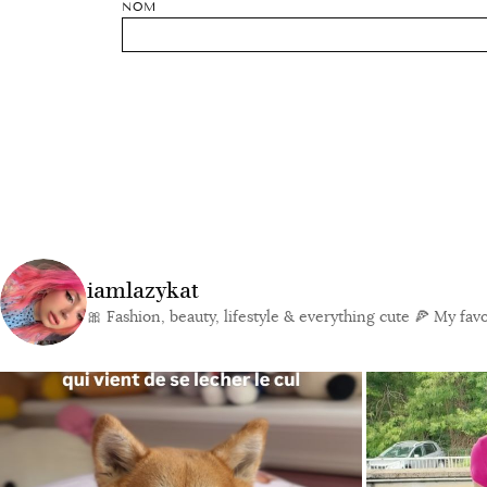
NOM
iamlazykat
🎀 Fashion, beauty, lifestyle & everything cute
🍕 My favor