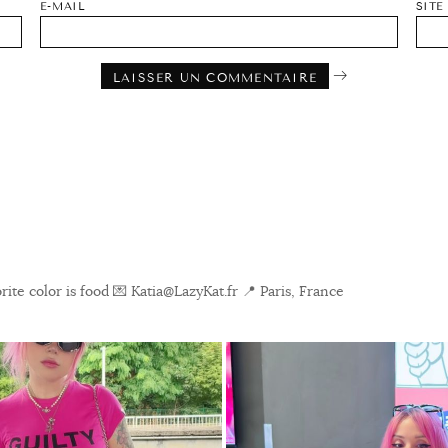
E-MAIL
SITE
ite color is food
💌 Katia@LazyKat.fr
📍 Paris, France