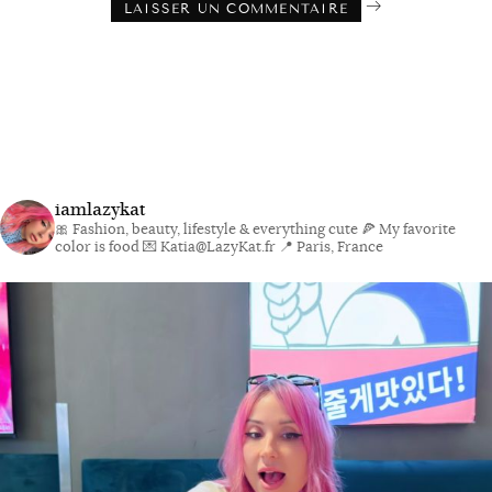
iamlazykat
🎀 Fashion, beauty, lifestyle & everything cute
🍕 My favorite
color is food
💌 Katia@LazyKat.fr
📍 Paris, France