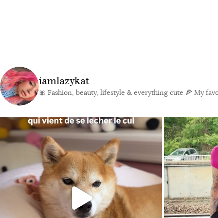
iamlazykat
🎀 Fashion, beauty, lifestyle & everything cute
🍕 My favor