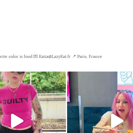
ite color is food
💌 Katia@LazyKat.fr
📍 Paris, France