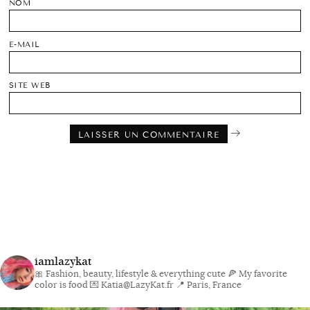
NOM
E-MAIL
SITE WEB
iamlazykat
🎀 Fashion, beauty, lifestyle & everything cute
🍕 My favorite
color is food
💌 Katia@LazyKat.fr
📍 Paris, France