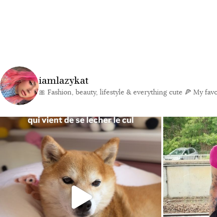
iamlazykat
🎀 Fashion, beauty, lifestyle & everything cute
🍕 My favor