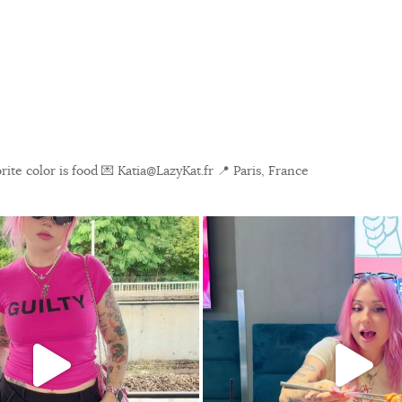
ite color is food
💌 Katia@LazyKat.fr
📍 Paris, France