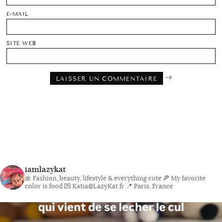
E-MAIL
SITE WEB
iamlazykat
🎀 Fashion, beauty, lifestyle & everything cute
🍕 My favorite
color is food
💌 Katia@LazyKat.fr
📍 Paris, France