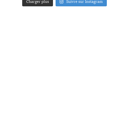
Charger plus
Suivre sur Instagram
ACCUEIL
A PROPOS
YOUR ART
PRESSE
MENTIONS LÉGALES