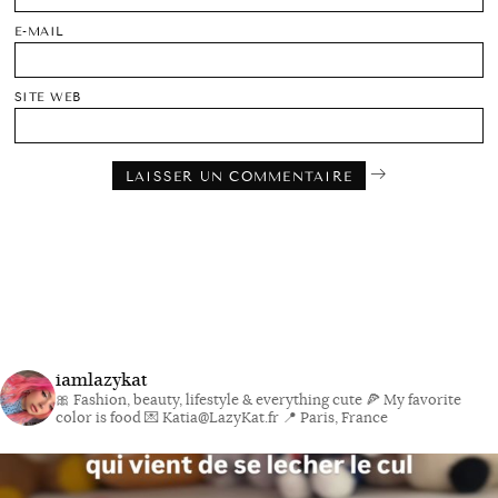
E-MAIL
SITE WEB
iamlazykat
🎀 Fashion, beauty, lifestyle & everything cute
🍕 My favorite
color is food
💌 Katia@LazyKat.fr
📍 Paris, France