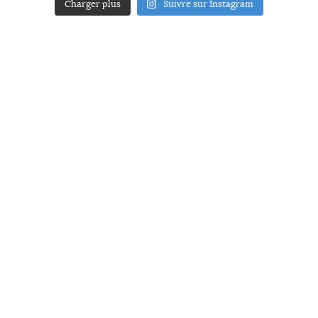
Charger plus
Suivre sur Instagram
ACCUEIL
A PROPOS
YOUR ART
PRESSE
MENTIONS LÉGALES