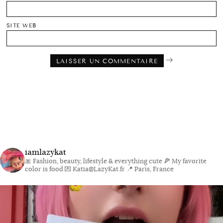
SITE WEB
iamlazykat
🎀 Fashion, beauty, lifestyle & everything cute
🍕 My favorite
color is food
💌 Katia@LazyKat.fr
📍 Paris, France