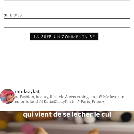
SITE WEB
iamlazykat
🎀 Fashion, beauty, lifestyle & everything cute
🍕 My favorite
color is food
💌 Katia@LazyKat.fr
📍 Paris, France