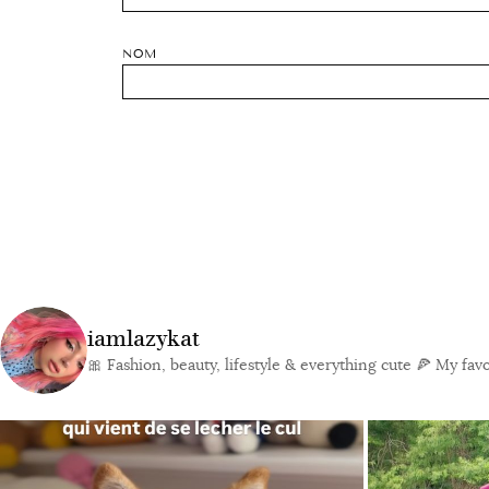
NOM
iamlazykat
🎀 Fashion, beauty, lifestyle & everything cute
🍕 My favor