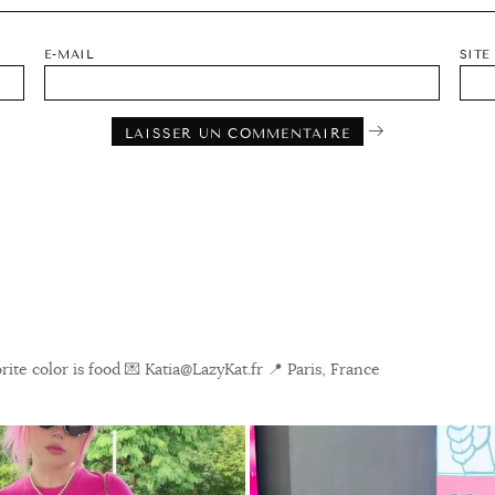
E-MAIL
SITE
ite color is food
💌 Katia@LazyKat.fr
📍 Paris, France