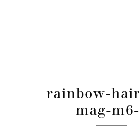
CATÉGORIES
Skip
to
content
rainbow-hair
mag-m6-