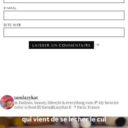
E-MAIL
SITE WEB
iamlazykat
🎀 Fashion, beauty, lifestyle & everything cute
🍕 My favorite
color is food
💌 Katia@LazyKat.fr
📍 Paris, France