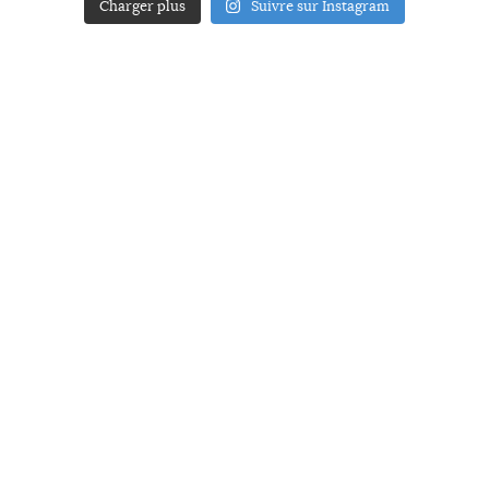
Charger plus
Suivre sur Instagram
ACCUEIL
A PROPOS
YOUR ART
PRESSE
MENTIONS LÉGALES