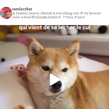
iamlazykat
🎀 Fashion, beauty, lifestyle & everything cute
🍕 My favorite
color is food
💌 Katia@LazyKat.fr
📍 Paris, France