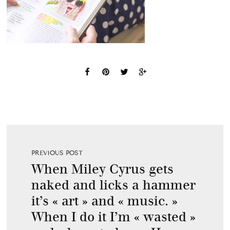
PREVIOUS POST
When Miley Cyrus gets
naked and licks a hammer
it’s « art » and « music. »
When I do it I’m « wasted »