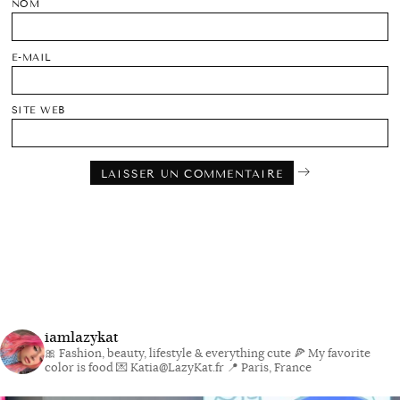
NOM
E-MAIL
SITE WEB
iamlazykat
🎀 Fashion, beauty, lifestyle & everything cute
🍕 My favorite
color is food
💌 Katia@LazyKat.fr
📍 Paris, France