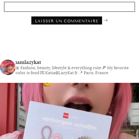
iamlazykat
🎀 Fashion, beauty, lifestyle & everything cute
🍕 My favorite
color is food
💌 Katia@LazyKat.fr
📍 Paris, France