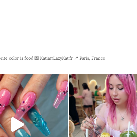
ite color is food
💌 Katia@LazyKat.fr
📍 Paris, France