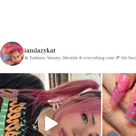
iamlazykat
🎀 Fashion, beauty, lifestyle & everything cute
🍕 My favor