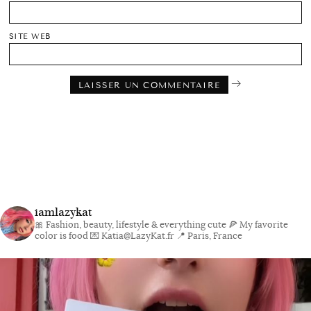
SITE WEB
iamlazykat
🎀 Fashion, beauty, lifestyle & everything cute
🍕 My favorite
color is food
💌 Katia@LazyKat.fr
📍 Paris, France