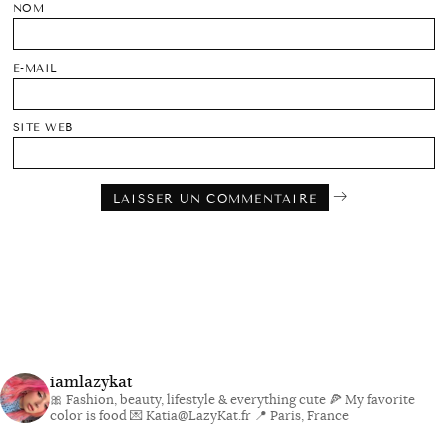
NOM
E-MAIL
SITE WEB
iamlazykat
🎀 Fashion, beauty, lifestyle & everything cute
🍕 My favorite
color is food
💌 Katia@LazyKat.fr
📍 Paris, France