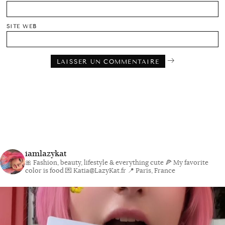
SITE WEB
iamlazykat
🎀 Fashion, beauty, lifestyle & everything cute
🍕 My favorite
color is food
💌 Katia@LazyKat.fr
📍 Paris, France