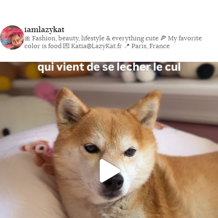
iamlazykat
🎀 Fashion, beauty, lifestyle & everything cute
🍕 My favorite
color is food
💌 Katia@LazyKat.fr
📍 Paris, France