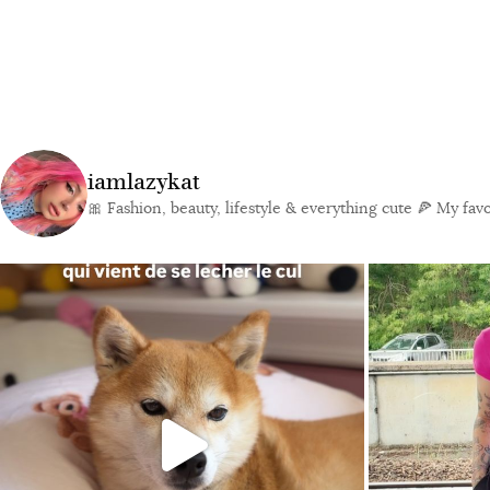
iamlazykat
🎀 Fashion, beauty, lifestyle & everything cute
🍕 My favor