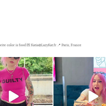
ite color is food
💌 Katia@LazyKat.fr
📍 Paris, France