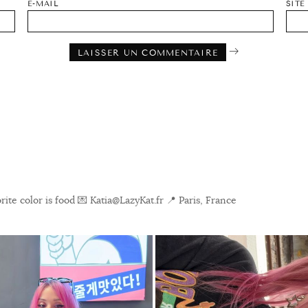
E-MAIL
SITE
ite color is food
💌 Katia@LazyKat.fr
📍 Paris, France