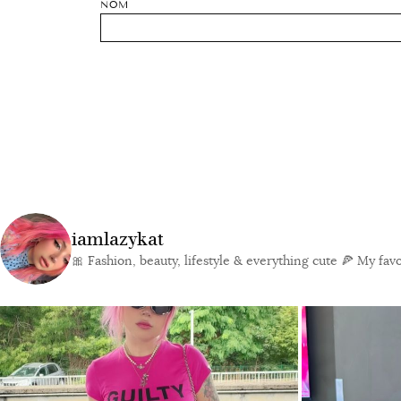
NOM
iamlazykat
🎀 Fashion, beauty, lifestyle & everything cute
🍕 My favor