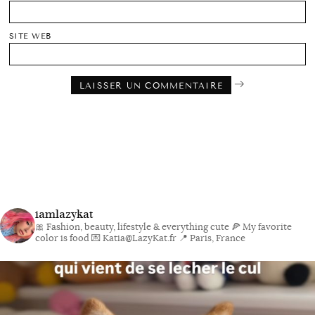
SITE WEB
iamlazykat
🎀 Fashion, beauty, lifestyle & everything cute
🍕 My favorite
color is food
💌 Katia@LazyKat.fr
📍 Paris, France