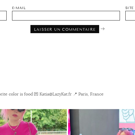
E-MAIL
SITE
ite color is food
💌 Katia@LazyKat.fr
📍 Paris, France