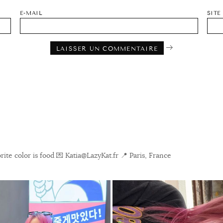
E-MAIL
SITE
ite color is food
💌 Katia@LazyKat.fr
📍 Paris, France