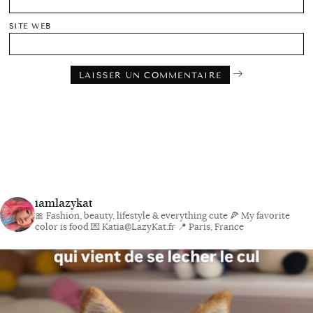
SITE WEB
iamlazykat
🎀 Fashion, beauty, lifestyle & everything cute
🍕 My favorite
color is food
💌 Katia@LazyKat.fr
📍 Paris, France