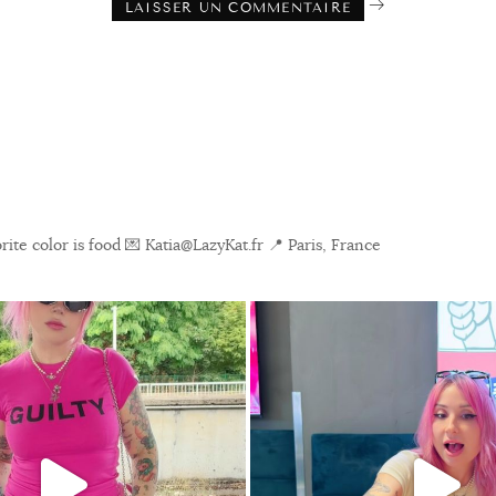
ite color is food
💌 Katia@LazyKat.fr
📍 Paris, France