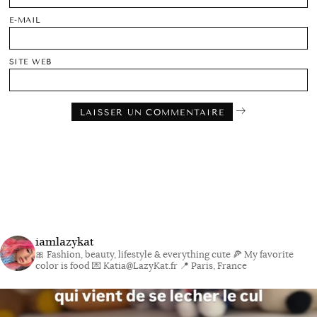
E-MAIL
SITE WEB
iamlazykat
🎀 Fashion, beauty, lifestyle & everything cute
🍕 My favorite
color is food
💌 Katia@LazyKat.fr
📍 Paris, France