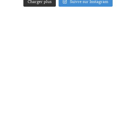
Charger plus
Suivre sur Instagram
ACCUEIL
A PROPOS
YOUR ART
PRESSE
MENTIONS LÉGALES