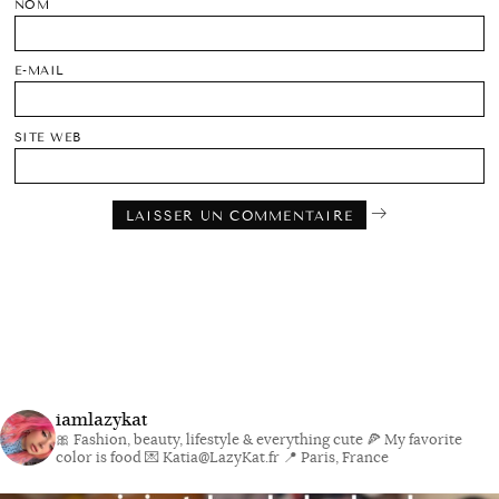
NOM
E-MAIL
SITE WEB
iamlazykat
🎀 Fashion, beauty, lifestyle & everything cute
🍕 My favorite
color is food
💌 Katia@LazyKat.fr
📍 Paris, France