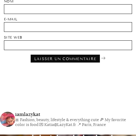
NOM
E-MAIL
SITE WEB
iamlazykat
🎀 Fashion, beauty, lifestyle & everything cute
🍕 My favorite
color is food
💌 Katia@LazyKat.fr
📍 Paris, France