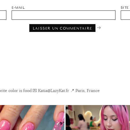
E-MAIL
SITE
ite color is food
💌 Katia@LazyKat.fr
📍 Paris, France