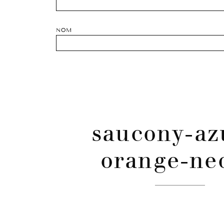
NOM
saucony-az
orange-ne