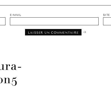
E-MAIL
SITE
ura-
on5