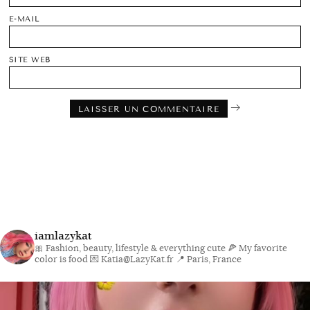
E-MAIL
SITE WEB
iamlazykat
🎀 Fashion, beauty, lifestyle & everything cute
🍕 My favorite
color is food
💌 Katia@LazyKat.fr
📍 Paris, France