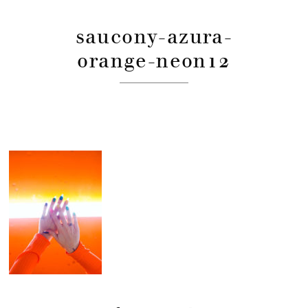
saucony-azura-
orange-neon12