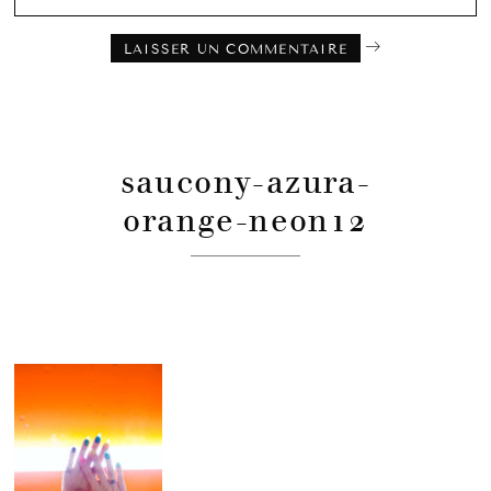
saucony-azura-
orange-neon12