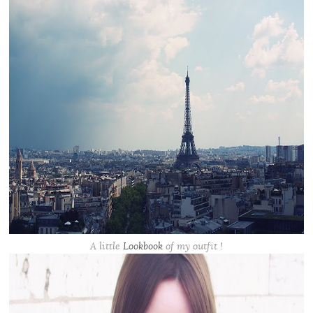
A little
Lookbook
of my outfit !