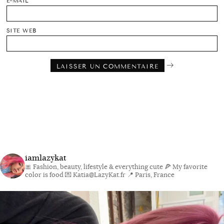
E-MAIL
SITE WEB
iamlazykat
🎀 Fashion, beauty, lifestyle & everything cute
🍕 My favorite
color is food
💌 Katia@LazyKat.fr
📍 Paris, France