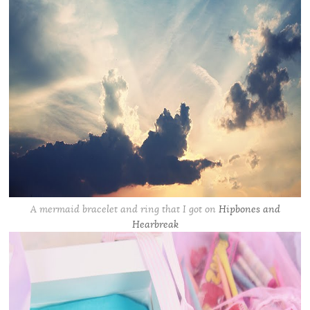
A mermaid bracelet and ring that I got on
Hipbones and
Hearbreak