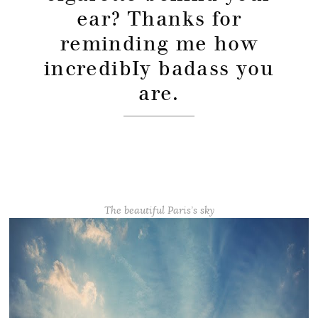
ear? Thanks for
reminding me how
incredibIy badass you
are.
The beautiful Paris’s sky