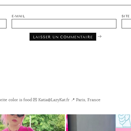
E-MAIL
SITE
ite color is food
💌 Katia@LazyKat.fr
📍 Paris, France