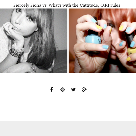
Fiercely Fiona vs. What’s with the Cattitude, O.P.I rules !