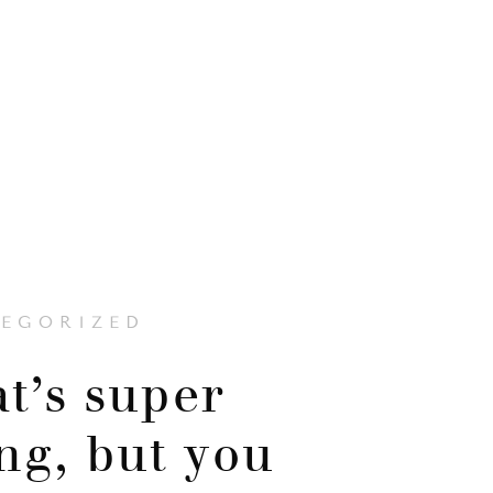
EGORIZED
at’s super
ing, but you