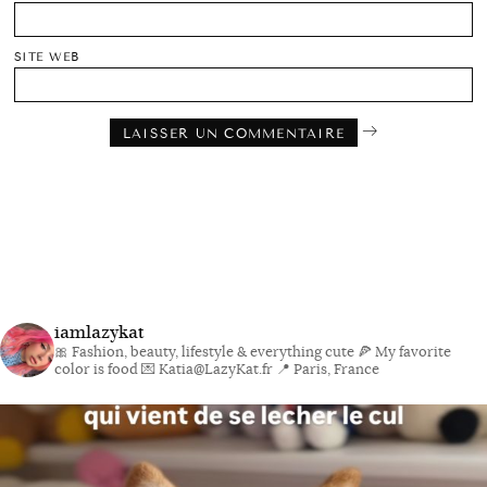
SITE WEB
iamlazykat
🎀 Fashion, beauty, lifestyle & everything cute
🍕 My favorite
color is food
💌 Katia@LazyKat.fr
📍 Paris, France