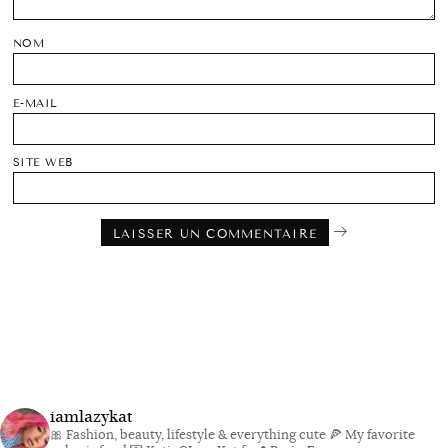
NOM
E-MAIL
SITE WEB
iamlazykat
🎀 Fashion, beauty, lifestyle & everything cute
🍕 My favorite