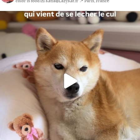
color is food
💌 Katia@LazyKat.fr
📍 Paris, France