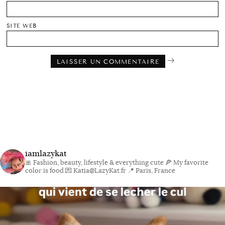
SITE WEB
iamlazykat
🎀 Fashion, beauty, lifestyle & everything cute
🍕 My favorite
color is food
💌 Katia@LazyKat.fr
📍 Paris, France