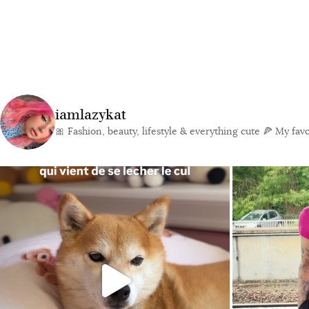
iamlazykat
🎀 Fashion, beauty, lifestyle & everything cute
🍕 My favor