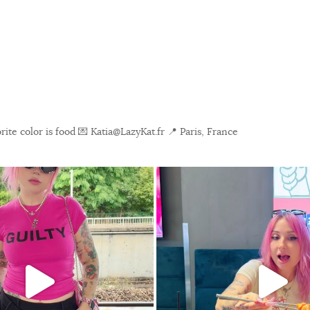
ite color is food
💌 Katia@LazyKat.fr
📍 Paris, France