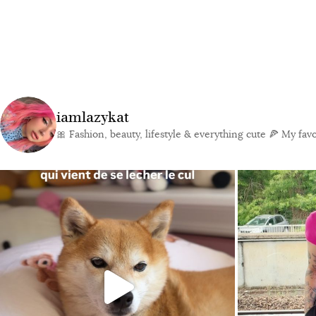
iamlazykat
🎀 Fashion, beauty, lifestyle & everything cute
🍕 My favor