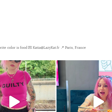
ite color is food
💌 Katia@LazyKat.fr
📍 Paris, France