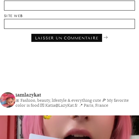
SITE WEB
iamlazykat
🎀 Fashion, beauty, lifestyle & everything cute
🍕 My favorite
color is food
💌 Katia@LazyKat.fr
📍 Paris, France