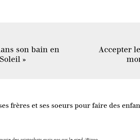
ans son bain en
Accepter l
oleil »
mon
es frères et ses soeurs pour faire des enfan
arie des aristochats mais pas sur le pied :)Bizoo