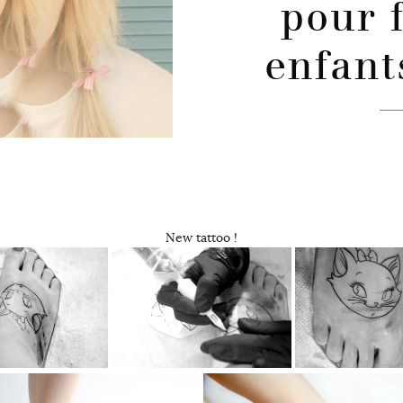
pour 
enfant
New tattoo !