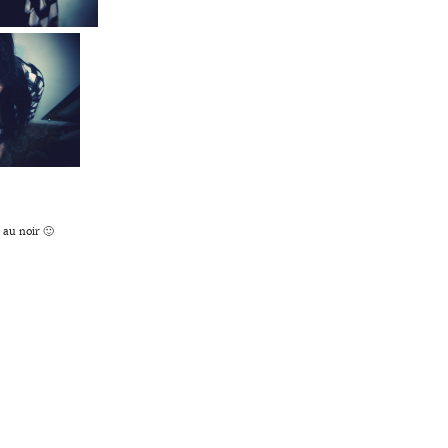
 au noir 🙂