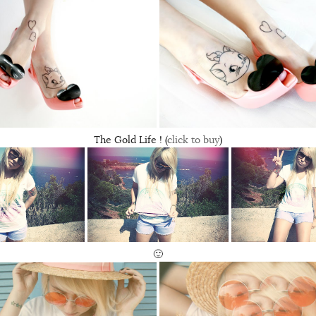
The Gold Life ! (
click to buy
)
🙂