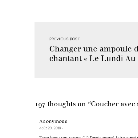
PREVIOUS POST
Changer une ampoule d
chantant « Le Lundi Au S
197 thoughts on “
Coucher avec s
Anonymous
août 20, 2010
·
Trop beau ton tattoo ^^J'avais pensé faire aussi m