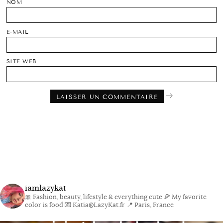
NOM
E-MAIL
SITE WEB
iamlazykat
🎀 Fashion, beauty, lifestyle & everything cute
🍕 My favorite
color is food
💌 Katia@LazyKat.fr
📍 Paris, France