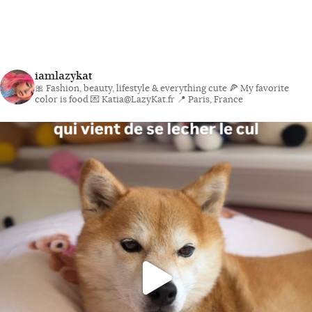
iamlazykat
🎀 Fashion, beauty, lifestyle & everything cute
🍕 My favorite
color is food
💌 Katia@LazyKat.fr
📍 Paris, France