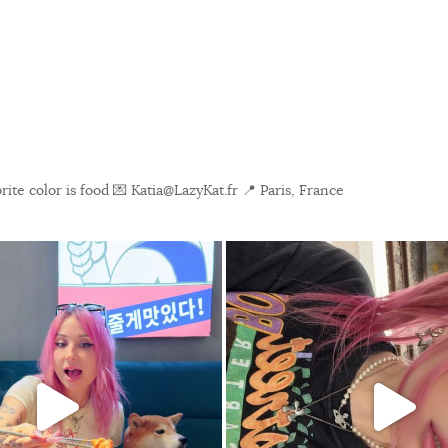
ite color is food
💌 Katia@LazyKat.fr
📍 Paris, France