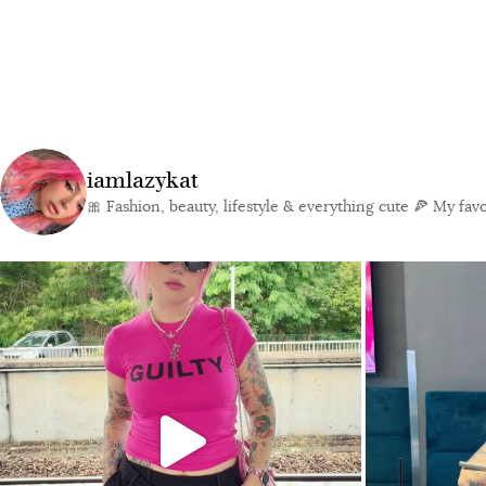
iamlazykat
🎀 Fashion, beauty, lifestyle & everything cute
🍕 My favor