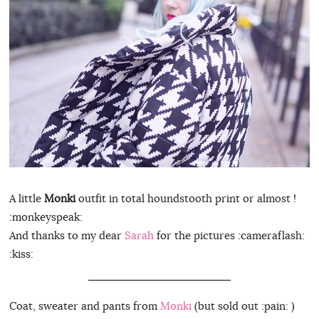
A little
Monki
outfit in total houndstooth print or almost !
:monkeyspeak:
And thanks to my dear
Sarah
for the pictures :cameraflash:
:kiss:
Coat, sweater and pants from
Monki
(but sold out :pain: )