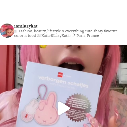
iamlazykat
🎀 Fashion, beauty, lifestyle & everything cute
🍕 My favorite
color is food
💌 Katia@LazyKat.fr
📍 Paris, France