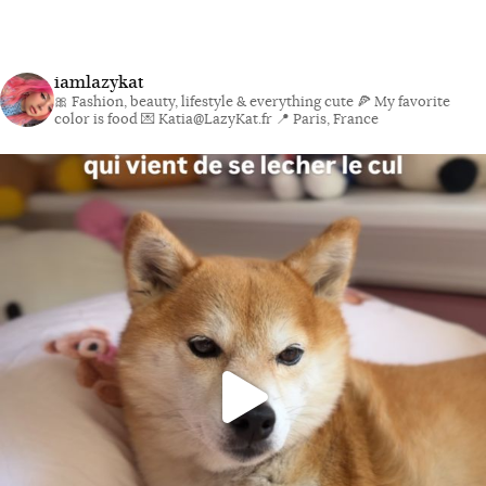
iamlazykat
🎀 Fashion, beauty, lifestyle & everything cute
🍕 My favorite
color is food
💌 Katia@LazyKat.fr
📍 Paris, France