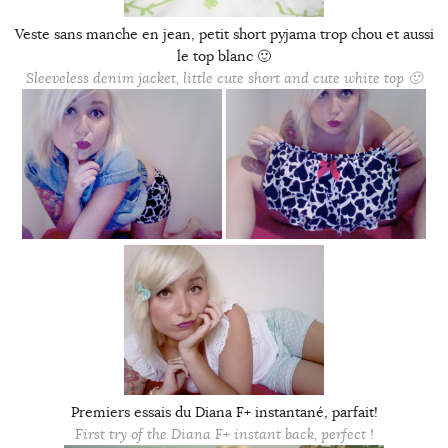
Veste sans manche en jean, petit short pyjama trop chou et aussi
le top blanc 🙂
Sleeveless denim jacket, little cute short and cute white top 🙂
Premiers essais du Diana F+ instantané, parfait!
First try of the Diana F+ instant back, perfect !