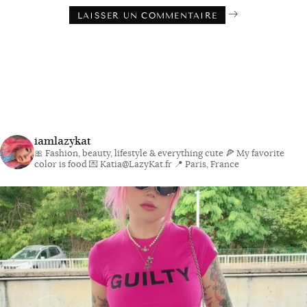
iamlazykat
🎀 Fashion, beauty, lifestyle & everything cute
🍕 My favorite
color is food
💌 Katia@LazyKat.fr
📍 Paris, France